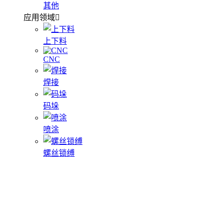
其他
应用领域
上下料
CNC
焊接
码垛
喷涂
螺丝锁缚