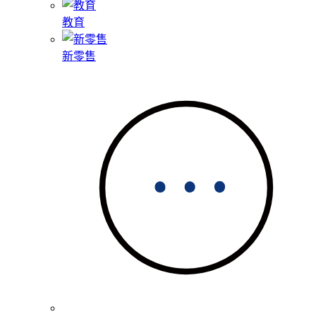
教育
新零售