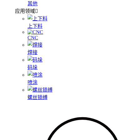
其他
应用领域
上下料
CNC
焊接
码垛
喷涂
螺丝锁缚