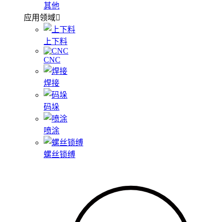
其他
应用领域
上下料
CNC
焊接
码垛
喷涂
螺丝锁缚