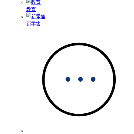
教育
新零售