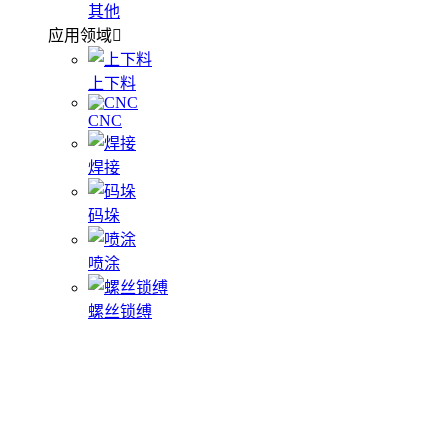
其他
应用领域
上下料
CNC
焊接
码垛
喷涂
螺丝锁缚