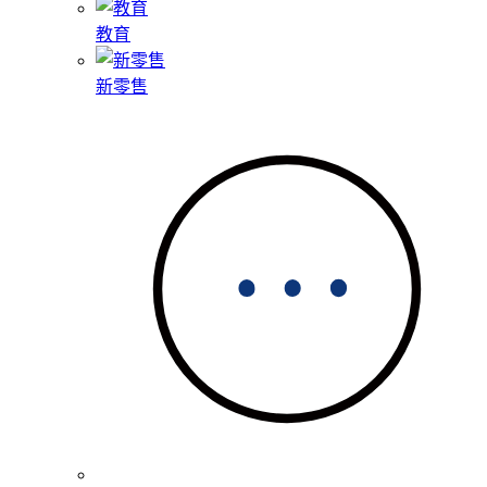
教育
新零售