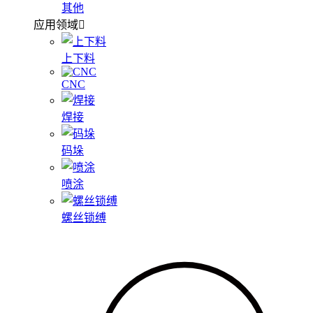
其他
应用领域
上下料
CNC
焊接
码垛
喷涂
螺丝锁缚