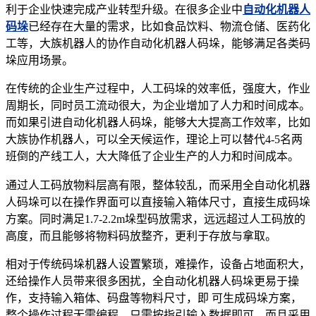
利于企业快速完成产业转型升级。在很多企业中
自动化机器人
码垛
已经存在大量的需求，比如食品饮料、物流仓储、医药化
工等，大族机器人的协作自动化机器人码垛，能够满足各类码
垛应用场景。
在传统的企业生产过程中，人工码垛的效率低，强度大，作业
周期长，同时员工流动很大，为企业增加了人力和时间成本。
而如果引进自动化机器人码垛，能够大大提高工作效率，比如
大族协作机器人，可以全天候运作，理论上可以替代
4-5名两
班倒的产线工人，大大降低了企业生产的人力和时间成本。
通过人工码放物料层高有限，整体较乱，而采用全自动化机器
人码垛可以在操作界面可以直接输入箱体尺寸，直接生成码垛
方案。同时满足
1.7-2.2m垛型码放需求，远远超过人工码放的
高度，而且能够将物料码放整齐，更利于存放与拿取。
相对于传统码垛机器人设置繁琐，难操作，设备占地面积大，
还给操作人员带来很多困扰，全自动化机器人码垛更易于操
作，支持输入箱体、码盘等物料尺寸，即
可生成码垛方案，
整个操作过程无需编程，只需按指引输入数据即可，而且采用