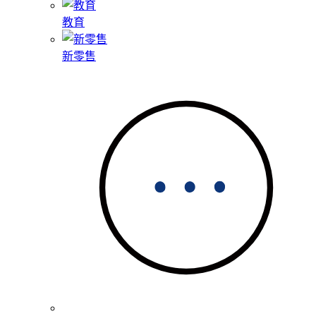
教育
新零售