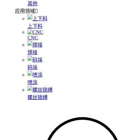
其他
应用领域
上下料
CNC
焊接
码垛
喷涂
螺丝锁缚