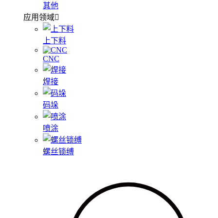
其他
应用领域
上下料
CNC
焊接
码垛
喷涂
螺丝锁缚