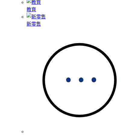
教育
新零售