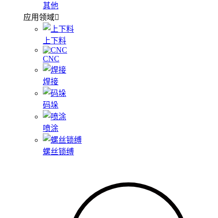
其他
应用领域
上下料
CNC
焊接
码垛
喷涂
螺丝锁缚