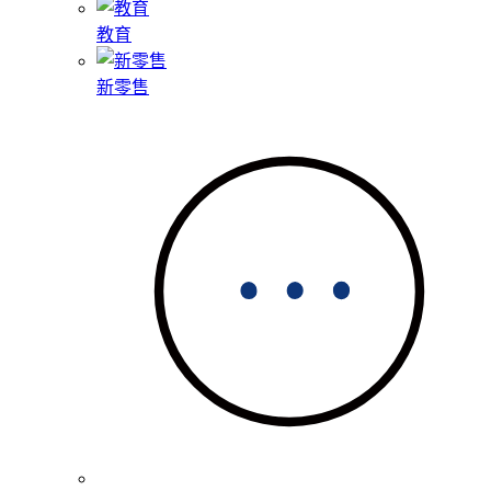
教育
新零售