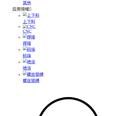
其他
应用领域
上下料
CNC
焊接
码垛
喷涂
螺丝锁缚