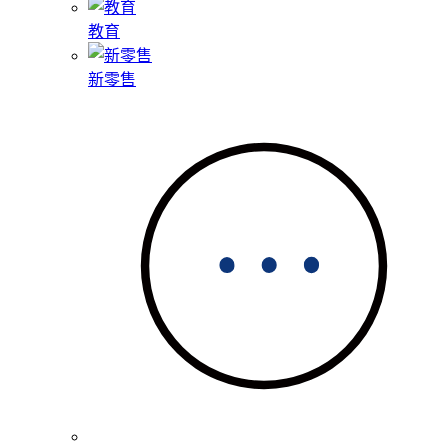
教育
新零售