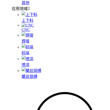
其他
应用领域
上下料
CNC
焊接
码垛
喷涂
螺丝锁缚