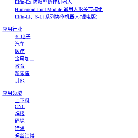
Elfin-Ex 防爆型协作机器人
Humanoid Joint Module 通用人形关节模组
Elfin-Li、S-Li 系列协作机器人(锂电版)
应用行业
3C电子
汽车
医疗
金属加工
教育
新零售
其他
应用领域
上下料
CNC
焊接
码垛
喷涂
螺丝锁缚