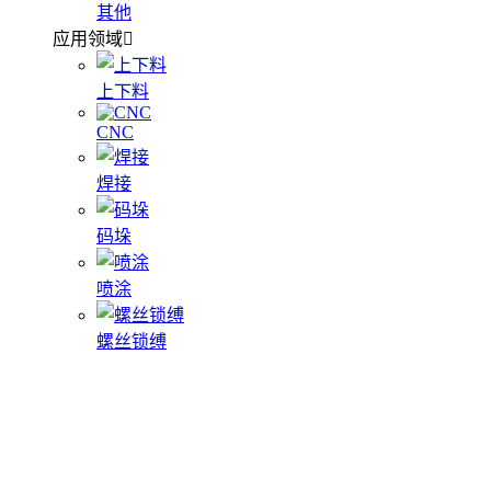
其他
应用领域
上下料
CNC
焊接
码垛
喷涂
螺丝锁缚