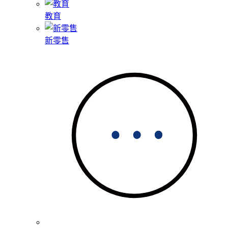
教育
新零售