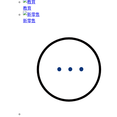
教育
新零售