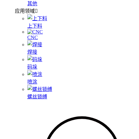
其他
应用领域
上下料
CNC
焊接
码垛
喷涂
螺丝锁缚