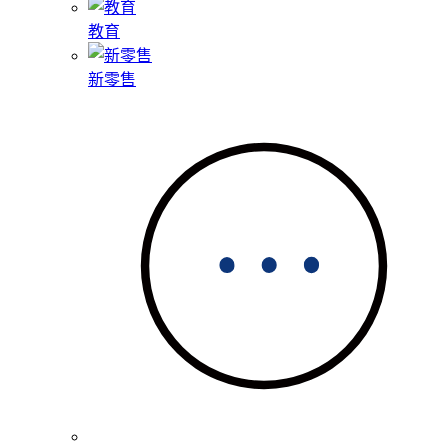
教育
新零售