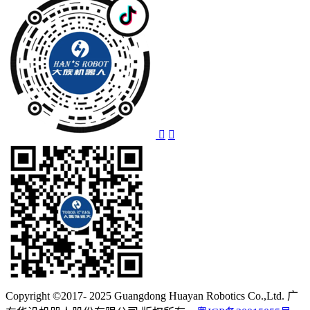
Copyright ©2017- 2025 Guangdong Huayan Robotics Co.,Ltd. 广