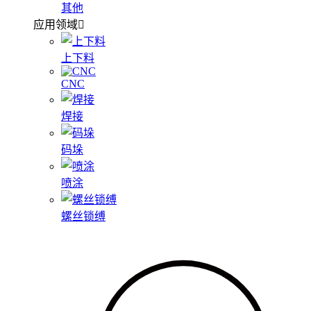
其他
应用领域
上下料
CNC
焊接
码垛
喷涂
螺丝锁缚