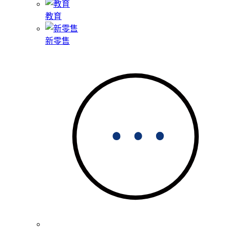
教育
新零售