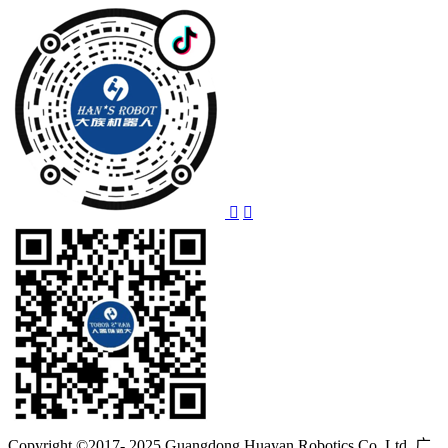
Copyright ©2017- 2025 Guangdong Huayan Robotics Co.,Ltd. 广