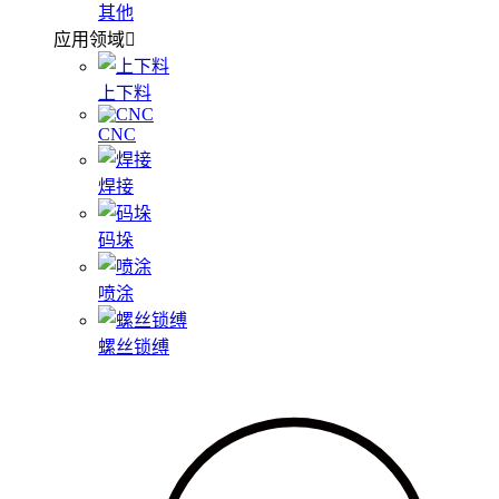
其他
应用领域
上下料
CNC
焊接
码垛
喷涂
螺丝锁缚