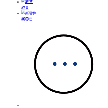
教育
新零售