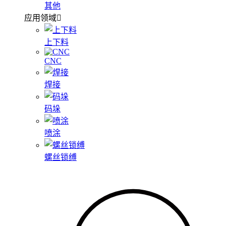
其他
应用领域
上下料
CNC
焊接
码垛
喷涂
螺丝锁缚