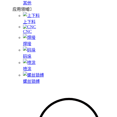
其他
应用领域
上下料
CNC
焊接
码垛
喷涂
螺丝锁缚