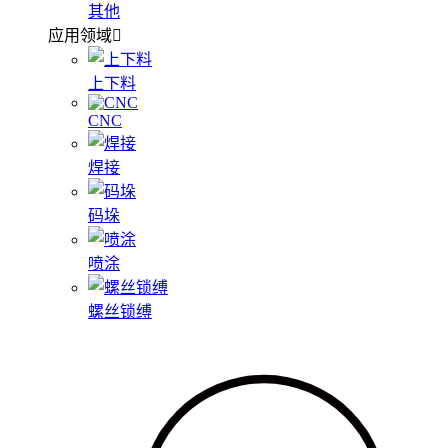
其他
应用领域
上下料
CNC
焊接
码垛
喷涂
螺丝锁缚