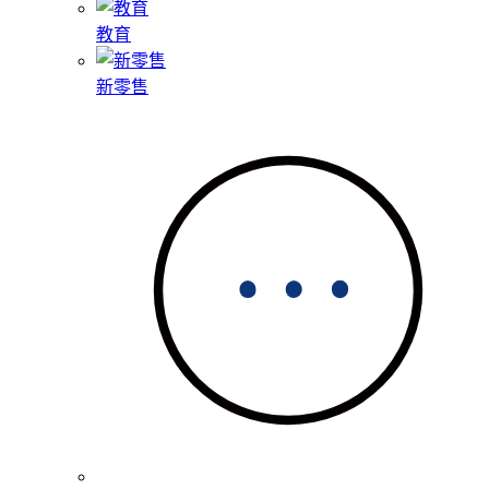
教育
新零售