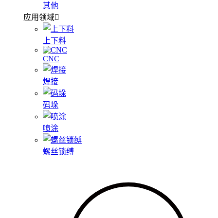
其他
应用领域
上下料
CNC
焊接
码垛
喷涂
螺丝锁缚