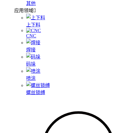
其他
应用领域
上下料
CNC
焊接
码垛
喷涂
螺丝锁缚