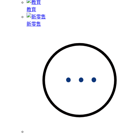
教育
新零售