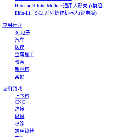
Humanoid Joint Module 通用人形关节模组
Elfin-Li、S-Li 系列协作机器人(锂电版)
应用行业
3C电子
汽车
医疗
金属加工
教育
新零售
其他
应用领域
上下料
CNC
焊接
码垛
喷涂
螺丝锁缚