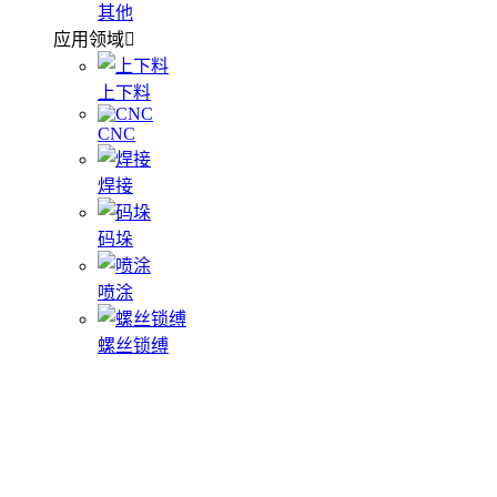
其他
应用领域
上下料
CNC
焊接
码垛
喷涂
螺丝锁缚