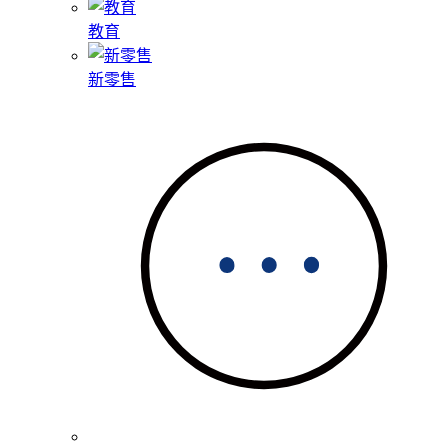
教育
新零售