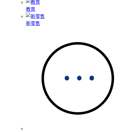
教育
新零售