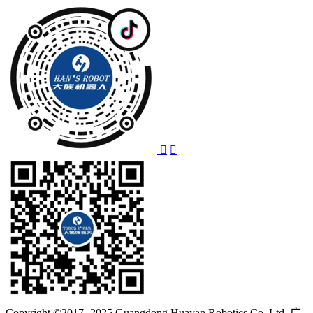
Copyright ©2017- 2025 Guangdong Huayan Robotics Co.,Ltd. 广