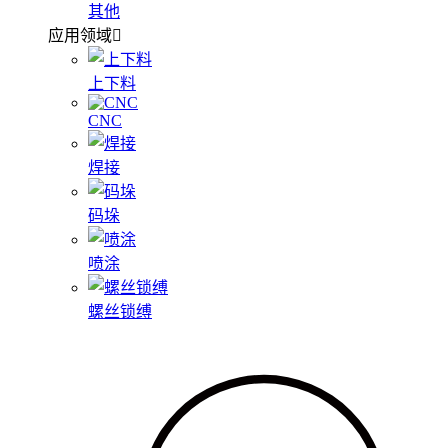
其他
应用领域
上下料
CNC
焊接
码垛
喷涂
螺丝锁缚