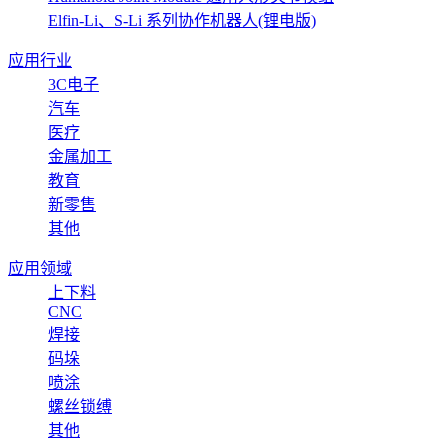
Elfin-Li、S-Li 系列协作机器人(锂电版)
应用行业
3C电子
汽车
医疗
金属加工
教育
新零售
其他
应用领域
上下料
CNC
焊接
码垛
喷涂
螺丝锁缚
其他