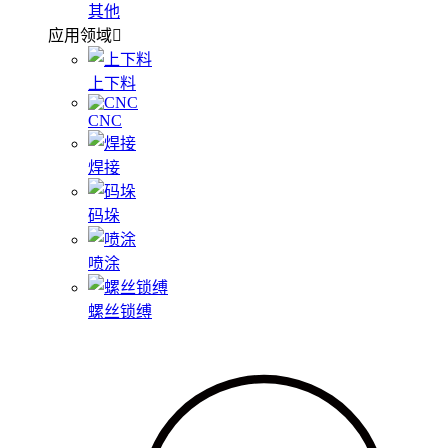
其他
应用领域
上下料
CNC
焊接
码垛
喷涂
螺丝锁缚