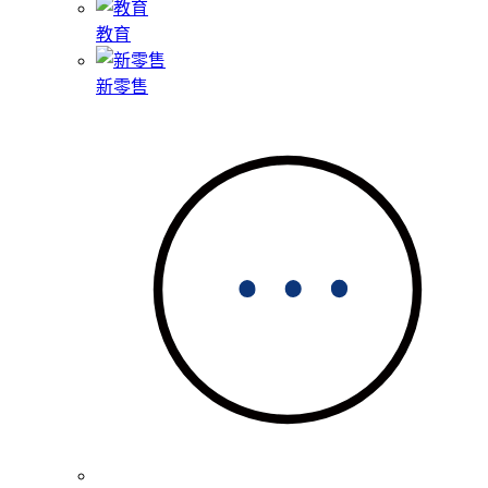
教育
新零售