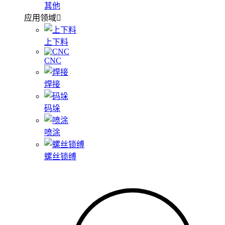
其他
应用领域
上下料
CNC
焊接
码垛
喷涂
螺丝锁缚