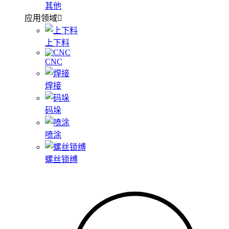
其他
应用领域
上下料
CNC
焊接
码垛
喷涂
螺丝锁缚