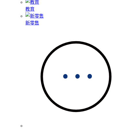
教育
新零售