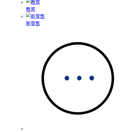
教育
新零售