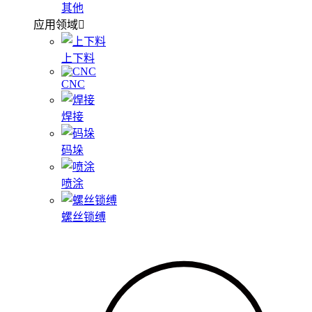
其他
应用领域
上下料
CNC
焊接
码垛
喷涂
螺丝锁缚