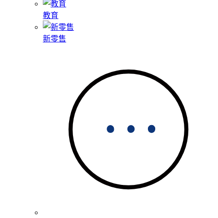
教育
新零售