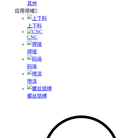
其他
应用领域
上下料
CNC
焊接
码垛
喷涂
螺丝锁缚