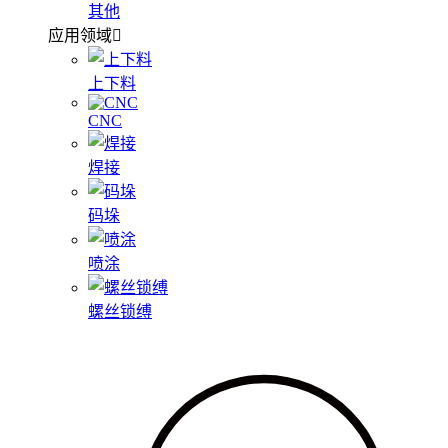
其他
应用领域
上下料
CNC
焊接
码垛
喷涂
螺丝锁缚