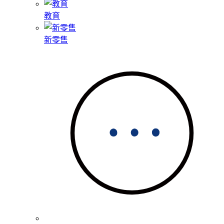
教育
新零售