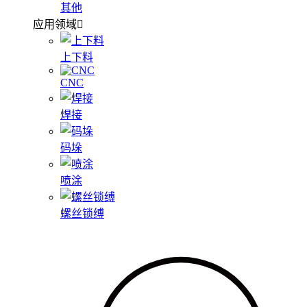
其他
应用领域
上下料
CNC
焊接
码垛
喷涂
螺丝锁缚