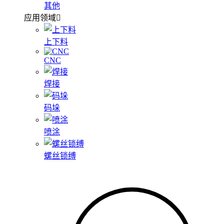
其他
应用领域
上下料
CNC
焊接
码垛
喷涂
螺丝锁缚