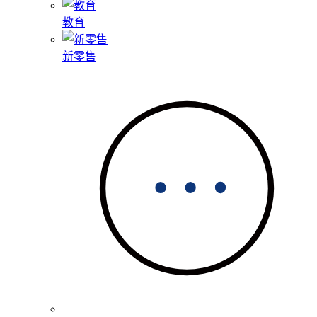
教育
新零售