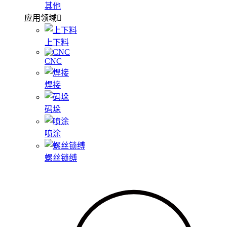
其他
应用领域
上下料
CNC
焊接
码垛
喷涂
螺丝锁缚