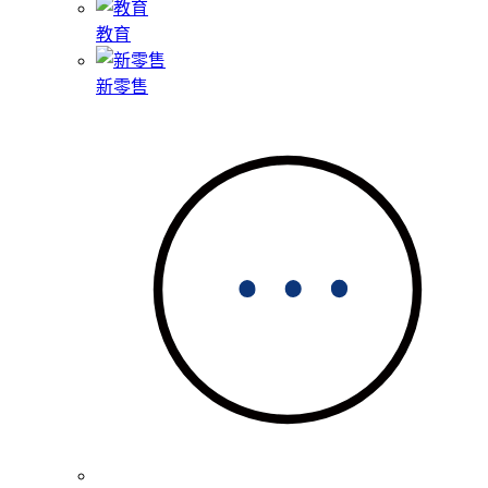
教育
新零售