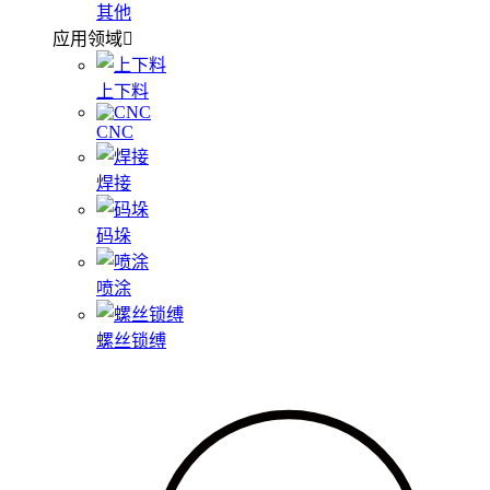
其他
应用领域
上下料
CNC
焊接
码垛
喷涂
螺丝锁缚