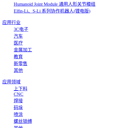
Humanoid Joint Module 通用人形关节模组
Elfin-Li、S-Li 系列协作机器人(锂电版)
应用行业
3C电子
汽车
医疗
金属加工
教育
新零售
其他
应用领域
上下料
CNC
焊接
码垛
喷涂
螺丝锁缚