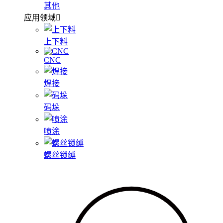
其他
应用领域
上下料
CNC
焊接
码垛
喷涂
螺丝锁缚