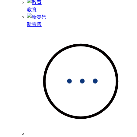
教育
新零售