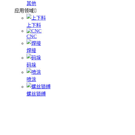
其他
应用领域
上下料
CNC
焊接
码垛
喷涂
螺丝锁缚