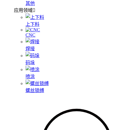
其他
应用领域
上下料
CNC
焊接
码垛
喷涂
螺丝锁缚