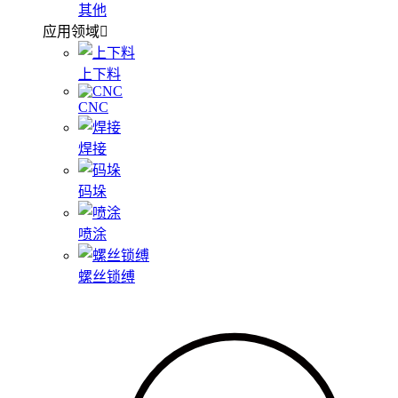
其他
应用领域
上下料
CNC
焊接
码垛
喷涂
螺丝锁缚