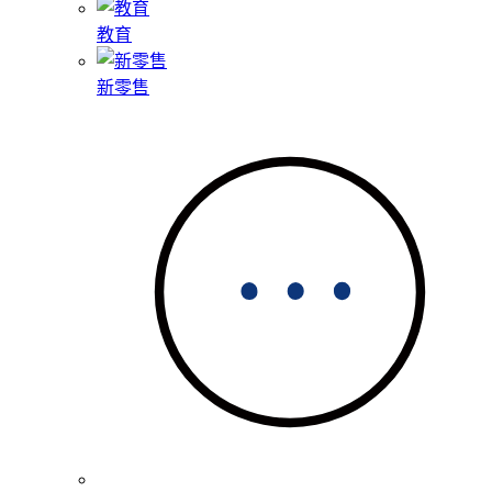
教育
新零售