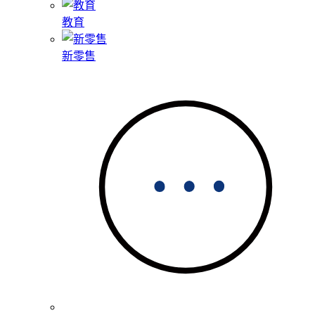
教育
新零售