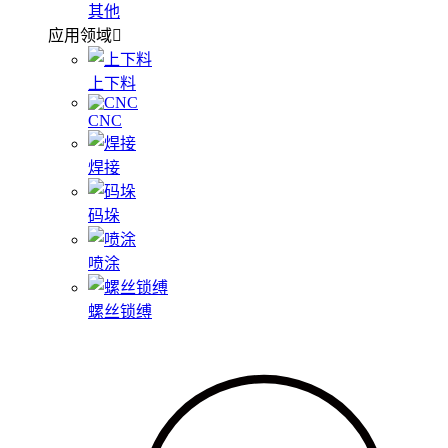
其他
应用领域
上下料
CNC
焊接
码垛
喷涂
螺丝锁缚