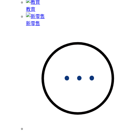
教育
新零售