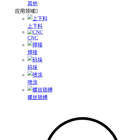
其他
应用领域
上下料
CNC
焊接
码垛
喷涂
螺丝锁缚