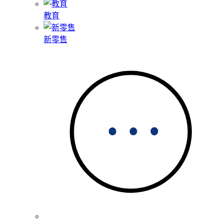
教育
新零售