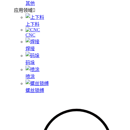
其他
应用领域
上下料
CNC
焊接
码垛
喷涂
螺丝锁缚