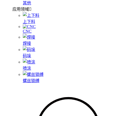
其他
应用领域
上下料
CNC
焊接
码垛
喷涂
螺丝锁缚