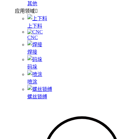
其他
应用领域
上下料
CNC
焊接
码垛
喷涂
螺丝锁缚