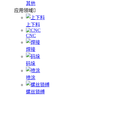
其他
应用领域
上下料
CNC
焊接
码垛
喷涂
螺丝锁缚