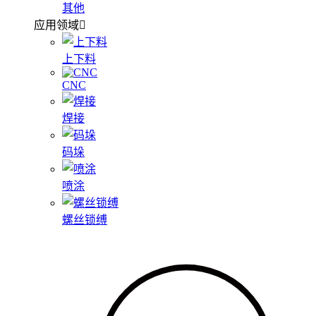
其他
应用领域
上下料
CNC
焊接
码垛
喷涂
螺丝锁缚