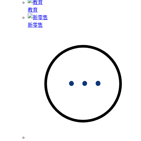
教育
新零售