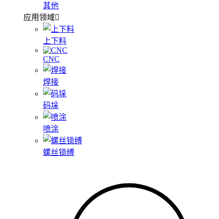
其他
应用领域
上下料
CNC
焊接
码垛
喷涂
螺丝锁缚