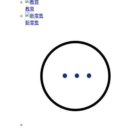
教育
新零售