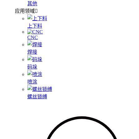
其他
应用领域
上下料
CNC
焊接
码垛
喷涂
螺丝锁缚