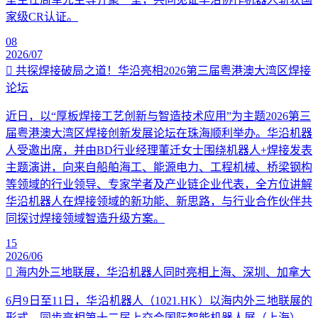
家级CR认证。
08
2026/07
共探焊接破局之道！华沿亮相2026第三届粤港澳大湾区焊接
论坛
近日，以“厚板焊接工艺创新与智造技术应用”为主题2026第三
届粤港澳大湾区焊接创新发展论坛在珠海顺利举办。华沿机器
人受邀出席，并由BD行业经理董迁女士围绕机器人+焊接发表
主题演讲，向来自船舶海工、能源电力、工程机械、桥梁钢构
等领域的行业领导、专家学者及产业链企业代表，全方位讲解
华沿机器人在焊接领域的新功能、新思路，与行业合作伙伴共
同探讨焊接领域智造升级方案。
15
2026/06
海内外三地联展，华沿机器人同时亮相上海、深圳、加拿大
6月9日至11日，华沿机器人（1021.HK）以海内外三地联展的
形式，同步亮相第十二届上交会国际智能机器人展（上海）、