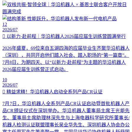
12
2026/07
以新力·赴前程｜华沿机器人2026届应届生训练营圆满举行
2026年盛夏，69位来自五湖四海的应届毕业生齐聚华沿机器人
（深圳），共同开启他们踏入社会、踏入职场的“第一篇章”。
7月8日，为期四天、以“以新力·赴前程”为主题的华沿机器人
2026届应届生训练营正式启动。
10
2026/07
精益求精！华沿机器人启动全系列产品CR认证
7月7日，华沿机器人全系列产品CR认证启动暨首批机器人产
品CR颁证仪式在深圳举办。华沿机器人董事局主席王光能先
生、董事局主席助理林深先生与上海电器科学研究所董事长/
机器人检测认证联盟理事长吴业华先生、深圳机器人协会办公
室主任周军先生等齐聚一堂，共同见证华沿协作机器人斩获国