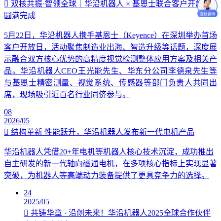
双核共振·智领全球｜华沿机器人 × 基恩士联合客户开放日
圆满完成
5月22日，华沿机器人携手基恩士（Keyence）在深圳举办首场
客户开放日，活动聚焦制造业出海、智造升级等话题，深度展
示融合双方核心优势的高精度视觉检测整体应用方案及相关产
品。华沿机器人CEO王光能先生、华东分公司李德泉先生等
与基恩士精密测量、视觉系统、传感器等部门负责人共同出
席，现场吸引近百名行业同侪参与。
08
2026/05
结构革新 性能跃升，华沿机器人发布新一代电机产品
华沿机器人凭借20+年电机等机器人核心技术沉淀，成功推出
自主研发的新一代轴向磁通电机，在多项核心指标上实现显著
突破，为机器人等高端动力装备提供了更具竞争力的选择。
24
2025/05
共铸华章 · 沿创未来！华沿机器人2025全球合作伙伴