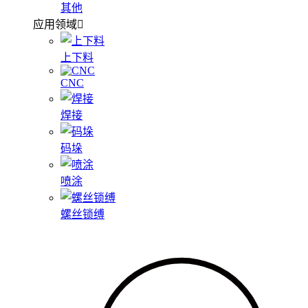
其他
应用领域
上下料
CNC
焊接
码垛
喷涂
螺丝锁缚