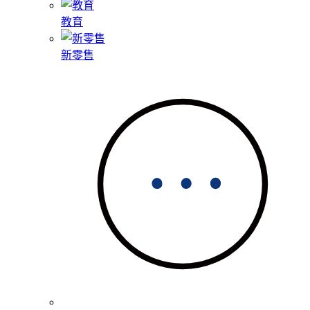
教育
新零售