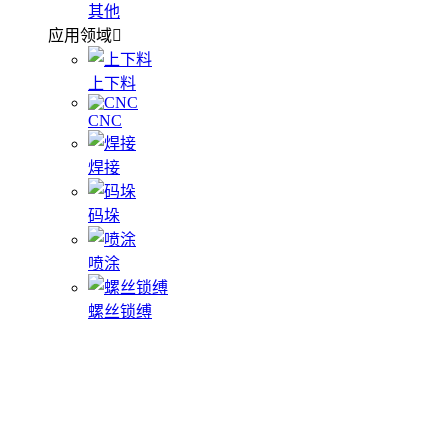
其他
应用领域
上下料
CNC
焊接
码垛
喷涂
螺丝锁缚