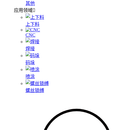
其他
应用领域
上下料
CNC
焊接
码垛
喷涂
螺丝锁缚