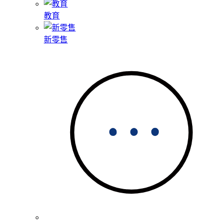
教育
新零售